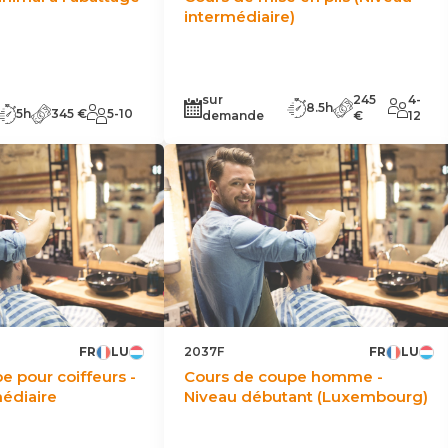
intermédiaire)
sur
245
4-
8.5h
5h
345 €
5-10
demande
€
12
FR
LU
2037F
FR
LU
e pour coiffeurs -
Cours de coupe homme -
édiaire
Niveau débutant (Luxembourg)