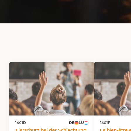
1401D
DE
LU
1401F
Tierschutz bei der Schlachtung
Le bien-être 