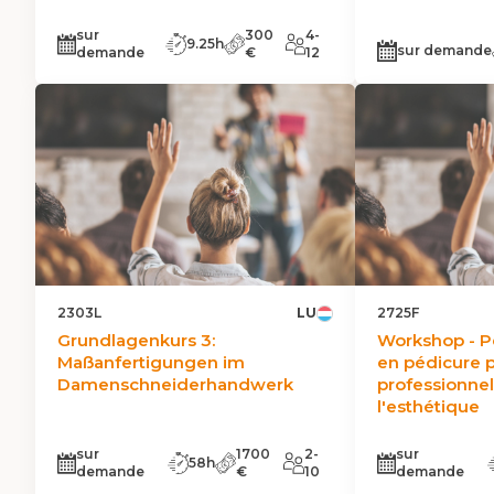
sur
300
4-
9.25h
sur demande
demande
€
12
2303L
LU
2725F
Grundlagenkurs 3:
Workshop - P
Maßanfertigungen im
en pédicure 
Damenschneiderhandwerk
professionnel
l'esthétique
sur
1700
2-
sur
58h
demande
€
10
demande