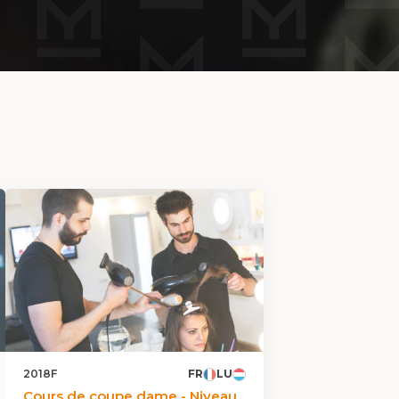
2018F
FR
LU
Cours de coupe dame - Niveau