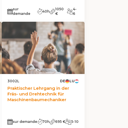
sur
1050
4-
40h
demande
€
6
3002L
DE
LU
Praktischer Lehrgang in der
Fräs- und Drehtechnik für
Maschinenbaumechaniker
sur demande
70h
695 €
5-10