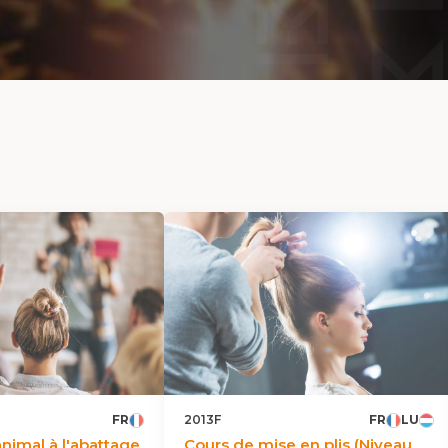
FR
2013F
FR
LU
animal à l'abattage
Cours de mise en plis (Niveau