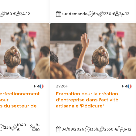
160 €
4-12
sur demande
6h
230 €
4-12
FR
2726F
FR
erfectionnement
Formation pour la création
pour
d'entreprise dans l'activité
s du secteur de
artisanale 'Pédicure'
1040
8-
25h
04/09/2026
135h
2550 €
6-12
€
10