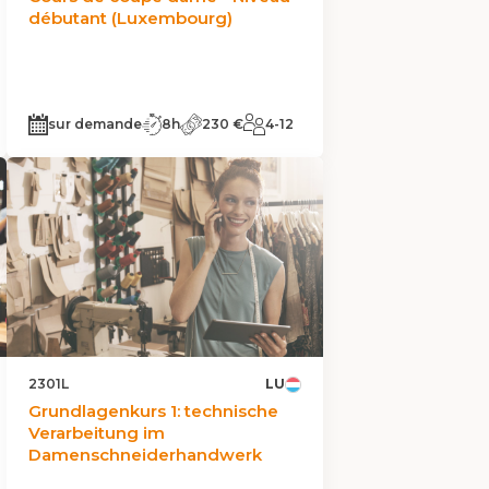
débutant (Luxembourg)
sur demande
8h
230 €
4-12
2301L
LU
Grundlagenkurs 1: technische
Verarbeitung im
Damenschneiderhandwerk