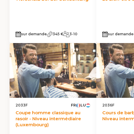
sur demande
345 €
3-10
sur demande
2033F
FR
LU
2036F
Coupe homme classique au
Cours de barb
rasoir - Niveau intermédiaire
Niveau interm
(Luxembourg)