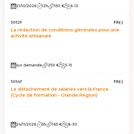
21/10/2026
12h
150 €
6-13
5052F
FR
La rédaction de conditions générales pour une
activité artisanale
sur demande
250 €
5-15
5054F
FR
Le détachement de salariés vers la France
(Cycle de formation - Grande Région)
24/11/2026
5h
165 €
8-30