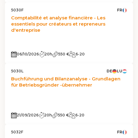
5030F
FR
Comptabilité et analyse financière - Les
essentiels pour créateurs et repreneurs
d'entreprise
06/10/2026
20h
550 €
6-20
5030L
DE
LU
Buchführung und Bilanzanalyse - Grundlagen
für Betriebsgründer -übernehmer
21/09/2026
20h
550 €
6-20
5032F
FR