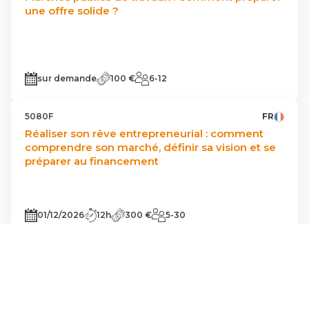
une offre solide ?
sur demande
100 €
6-12
5080F
FR
Réaliser son rêve entrepreneurial : comment
comprendre son marché, définir sa vision et se
préparer au financement
01/12/2026
12h
300 €
5-30
5080L
DE
LU
Den unternehmerischen Traum verwirklichen:
Wie man seinen Markt versteht, seine Vision
definiert und sich auf die Finanzierung