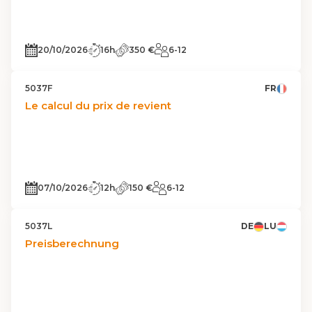
20/10/2026
16h
350 €
6-12
5037F
FR
Le calcul du prix de revient
07/10/2026
12h
150 €
6-12
5037L
DE
LU
Preisberechnung