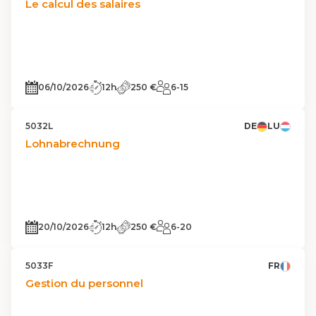
Le calcul des salaires
06/10/2026
12h
250 €
6-15
5032L
DE
LU
Lohnabrechnung
20/10/2026
12h
250 €
6-20
5033F
FR
Gestion du personnel