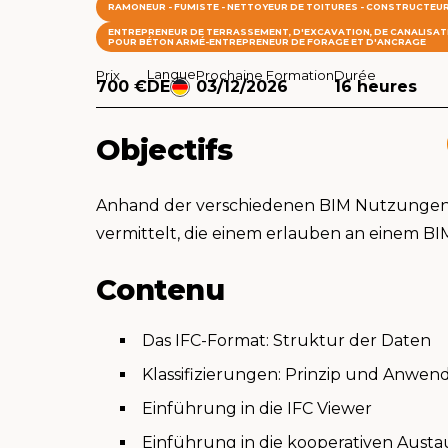
RAMONEUR - FUMISTE - NETTOYEUR DE TOITURES - CONSTRUCTEUR
ENTREPRENEUR DE TERRASSEMENT, D'EXCAVATION, DE CANALISATI
POUR BÉTON ARMÉ-ENTREPRENEUR DE FORAGE ET D'ANCRAGE
Langue
Prix
Prochaine Formation
Durée
700 €
DE
03/12/2026
16 heures
Objectifs
Anhand der verschiedenen BIM Nutzungen
vermittelt, die einem erlauben an einem B
Contenu
Das IFC-Format: Struktur der Daten
Klassifizierungen: Prinzip und Anwe
Einführung in die IFC Viewer
Einführung in die kooperativen Aust