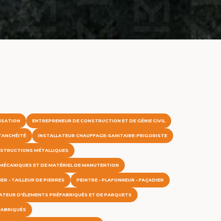
ISATION
ENTREPRENEUR DE CONSTRUCTION ET DE GÉNIE CIVIL
TANCHÉITÉ
INSTALLATEUR CHAUFFAGE-SANITAIRE-FRIGORISTE
NSTRUCTIONS MÉTALLIQUES
 MÉCANIQUES ET DE MATÉRIEL DE MANUTENTION
ER - TAILLEUR DE PIERRES
PEINTRE - PLAFONNEUR - FAÇADIER
ATEUR D'ÉLEMENTS PRÉFABRIQUÉS ET DE PARQUETS
FABRIQUÉS