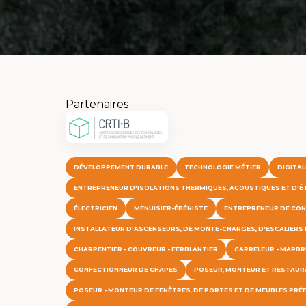
Partenaires
DÉVELOPPEMENT DURABLE
TECHNOLOGIE MÉTIER
DIGITAL
ENTREPRENEUR D'ISOLATIONS THERMIQUES, ACOUSTIQUES ET D'É
ÉLECTRICIEN
MENUISIER-ÉBÉNISTE
ENTREPRENEUR DE CO
INSTALLATEUR D'ASCENSEURS, DE MONTE-CHARGES, D'ESCALIERS
CHARPENTIER - COUVREUR - FERBLANTIER
CARRELEUR - MARBRI
CONFECTIONNEUR DE CHAPES
POSEUR, MONTEUR ET RESTAUR
POSEUR - MONTEUR DE FENÊTRES, DE PORTES ET DE MEUBLES PRÉ