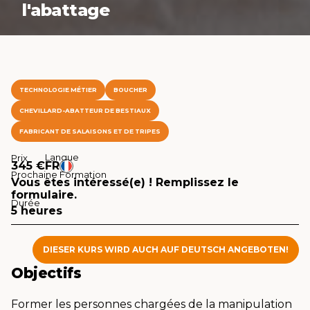
l'abattage
TECHNOLOGIE MÉTIER
BOUCHER
CHEVILLARD-ABATTEUR DE BESTIAUX
FABRICANT DE SALAISONS ET DE TRIPES
Langue
Prix
345 €
FR
Prochaine Formation
Vous êtes intéressé(e) ! Remplissez le
formulaire.
Durée
5 heures
DIESER KURS WIRD AUCH AUF DEUTSCH ANGEBOTEN!
Objectifs
Former les personnes chargées de la manipulation