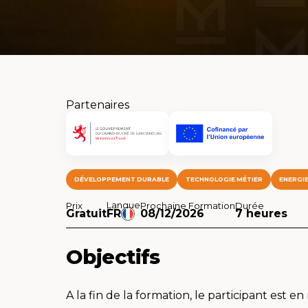
Partenaires
DÉVELOPPEMENT DURABLE
TECHNOLOGIE MÉTIER
ENERGI
Langue
Prix
Prochaine Formation
Durée
Gratuit
FR
08/12/2026
7 heures
Objectifs
A la fin de la formation, le participant est e