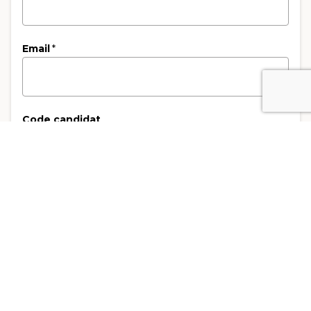
Email
*
Code candidat
3. Type de facturation
Type de facturation
*
Facturation Privé
Facturation Entreprise