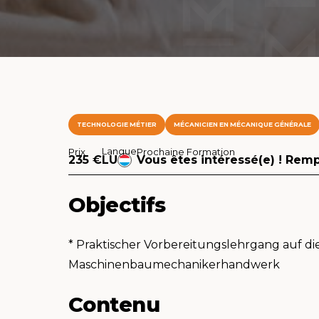
TECHNOLOGIE MÉTIER
MÉCANICIEN EN MÉCANIQUE GÉNÉRALE
Langue
Prix
Prochaine Formation
235 €
LU
Vous êtes intéressé(e) ! Remp
Objectifs
* Praktischer Vorbereitungslehrgang auf d
Maschinenbaumechanikerhandwerk
Contenu