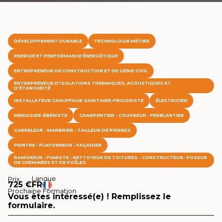
DÉVELOPPEMENT DURABLE
TECHNOLOGIE MÉTIER
ENERGIE ET PERFORMANCE ÉNERGÉTIQUE
ENTREPRENEUR DE CONSTRUCTION ET DE GÉNIE CIVIL
ENTREPRENEUR D'ISOLATIONS THERMIQUES, ACOUSTIQUES ET
D'ÉTANCHÉITÉ
INSTALLATEUR CHAUFFAGE-SANITAIRE-FRIGORISTE
ÉLECTRICIEN
MENUISIER-ÉBÉNISTE
CHARPENTIER - COUVREUR - FERBLANTIER
CARRELEUR - MARBRIER - TAILLEUR DE PIERRES
PEINTRE - PLAFONNEUR - FAÇADIER
RAMONEUR - FUMISTE - NETTOYEUR DE TOITURES - CONSTRUCTEUR- POSEUR
DE CHEMINÉES ET DE POÊLES
Langue
Prix
725 €
FR
Prochaine Formation
Vous êtes intéressé(e) ! Remplissez le
formulaire.