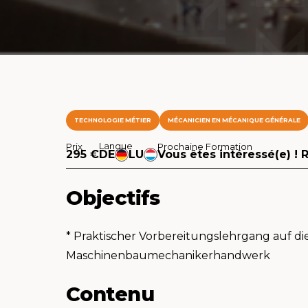
TECHNOLOGIE MÉTIER
MÉCANICIEN EN MÉCANIQUE GÉNÉRALE
Langue
Prix
Prochaine Formation
295 €
DE
LU
Vous êtes intéressé(e) ! 
Objectifs
* Praktischer Vorbereitungslehrgang auf d
Maschinenbaumechanikerhandwerk
Contenu