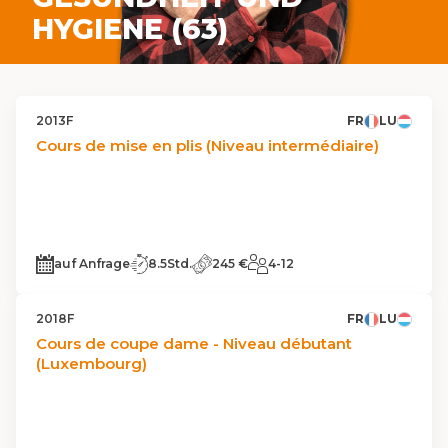
HYGIENE (63)
2013F
FR
LU
Cours de mise en plis (Niveau intermédiaire)
auf Anfrage
8.5Std.
245 €
4-12
2018F
FR
LU
Cours de coupe dame - Niveau débutant
(Luxembourg)