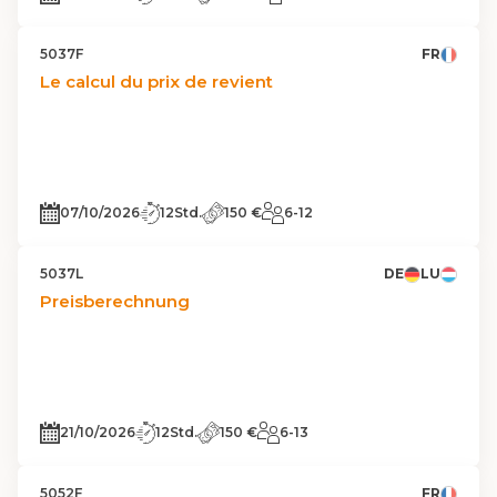
5037F
FR
Le calcul du prix de revient
07/10/2026
12Std.
150 €
6-12
5037L
DE
LU
Preisberechnung
21/10/2026
12Std.
150 €
6-13
5052F
FR