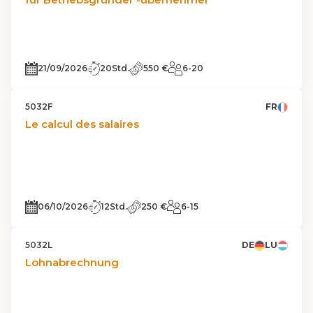
21/09/2026
20Std.
550 €
6-20
5032F
FR
Le calcul des salaires
06/10/2026
12Std.
250 €
6-15
5032L
DE
LU
Lohnabrechnung