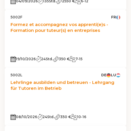
04/09/2026
135Std.
2550 €
6-12
5002F
FR
Formez et accompagnez vos apprenti(e)s -
Formation pour tuteur(s) en entreprises
19/10/2026
24Std.
350 €
7-15
5002L
DE
LU
Lehrlinge ausbilden und betreuen - Lehrgang
für Tutoren im Betrieb
08/10/2026
24Std.
350 €
10-16