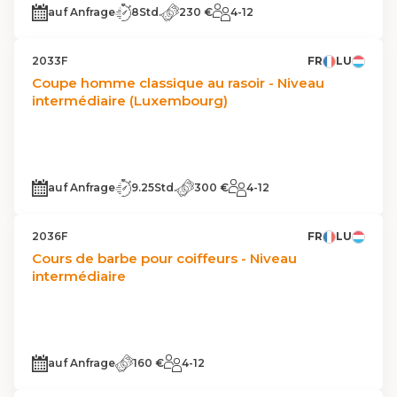
auf Anfrage
8Std.
230 €
4-12
2033F
FR
LU
Coupe homme classique au rasoir - Niveau
intermédiaire (Luxembourg)
auf Anfrage
9.25Std.
300 €
4-12
2036F
FR
LU
Cours de barbe pour coiffeurs - Niveau
intermédiaire
auf Anfrage
160 €
4-12