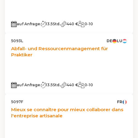
auf Anfrage
13.5Std.
440 €
0-10
5093L
DE
LU
Abfall- und Ressourcenmanagement für
Praktiker
auf Anfrage
13.5Std.
440 €
0-10
5097F
FR
Mieux se connaître pour mieux collaborer dans
l'entreprise artisanale