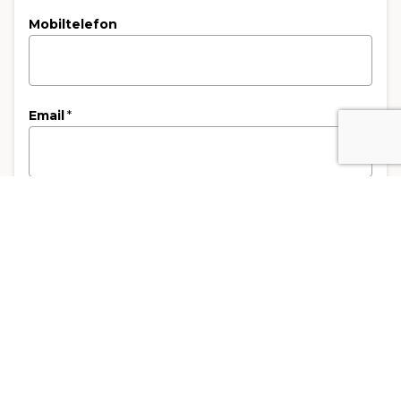
Mobiltelefon
Email
*
Kandidatencode
3. Rechnungsempfänger
Art der Rechnungsstellung
*
Rechnung an die Privatperson