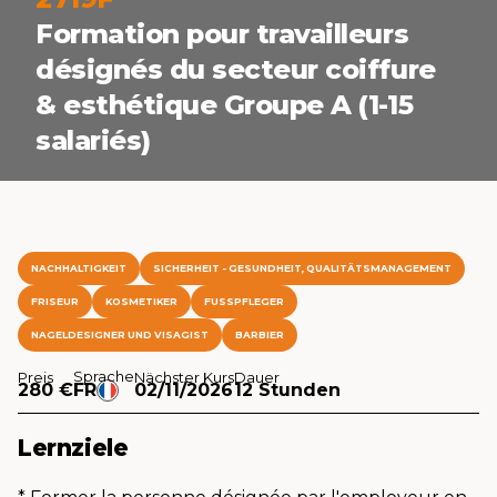
Formation pour travailleurs
désignés du secteur coiffure
& esthétique Groupe A (1-15
salariés)
NACHHALTIGKEIT
SICHERHEIT - GESUNDHEIT, QUALITÄTSMANAGEMENT
FRISEUR
KOSMETIKER
FUSSPFLEGER
NAGELDESIGNER UND VISAGIST
BARBIER
Sprache
Preis
Nächster Kurs
Dauer
280 €
FR
02/11/2026
12 Stunden
Lernziele