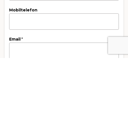
Mobiltelefon
Email
*
Kandidatencode
3. Rechnungsempfänger
Art der Rechnungsstellung
*
Rechnung an die Privatperson