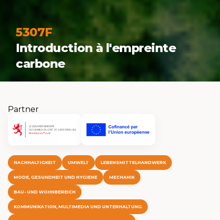
5307F
Introduction à l'empreinte
carbone
Partner
NACHHALTIGKEIT
UMWELT
LEBENSMITTELHANDWERK
MODE, GESUNDHEIT UND HYGIENE
MECHANIK
BAU- UND WOHNBEREICH
KOMMUNIKATION, MULTIMEDIA UND UNTERHALTUNG