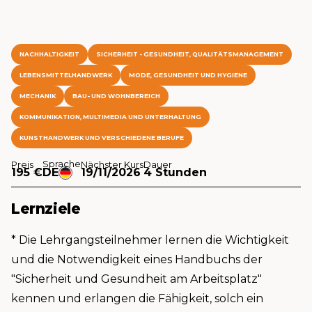
NACHHALTIGKEIT
SICHERHEIT - GESUNDHEIT, QUALITÄTSMANAGEMENT
LEBENSMITTELHANDWERK
MODE, GESUNDHEIT UND HYGIENE
MECHANIK
BAU- UND WOHNBEREICH
KOMMUNIKATION, MULTIMEDIA UND UNTERHALTUNG
KUNSTHANDWERK UND VERSCHIEDENE BERUFE
Sprache
Preis
Nächster Kurs
Dauer
195 €
DE
19/11/2026
4 Stunden
Lernziele
* Die Lehrgangsteilnehmer lernen die Wichtigkeit
und die Notwendigkeit eines Handbuchs der
"Sicherheit und Gesundheit am Arbeitsplatz"
kennen und erlangen die Fähigkeit, solch ein