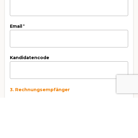
Email
*
Kandidatencode
3. Rechnungsempfänger
Art der Rechnungsstellung
*
Rechnung an die Privatperson
Rechnung an das Unternehmen