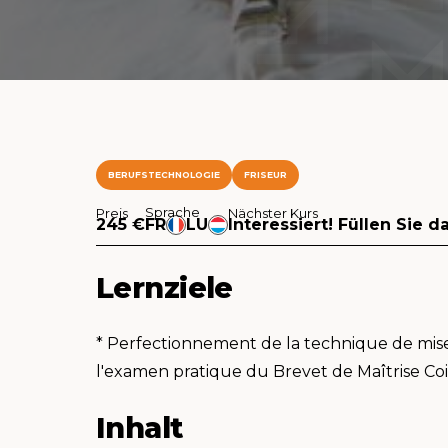
BERUFSTECHNOLOGIE
FRISEUR
Sprache
Preis
Nächster Kurs
245 €
FR
LU
Interessiert! Füllen Sie d
Lernziele
* Perfectionnement de la technique de mise 
l'examen pratique du Brevet de Maîtrise Co
Inhalt