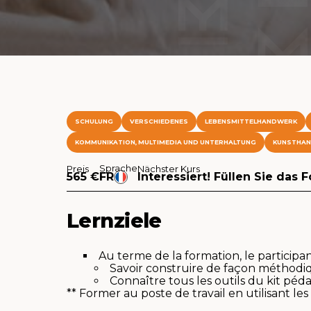
SCHULUNG
VERSCHIEDENES
LEBENSMITTELHANDWERK
KOMMUNIKATION, MULTIMEDIA UND UNTERHALTUNG
KUNSTHAN
Sprache
Preis
Nächster Kurs
565 €
FR
Interessiert! Füllen Sie das 
Lernziele
Au terme de la formation, le participan
Savoir construire de façon méthodi
Connaître tous les outils du kit pé
** Former au poste de travail en utilisant