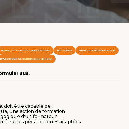
MODE, GESUNDHEIT UND HYGIENE
MECHANIK
BAU- UND WOHNBEREICH
DWERK UND VERSCHIEDENE BERUFE
Formular aus.
t doit être capable de :
que, une action de formation
dagogique d'un formateur
 les méthodes pédagogiques adaptées