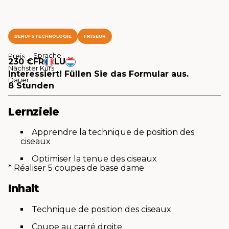
BERUFSTECHNOLOGIE
FRISEUR
Sprache
Preis
230 €
FR
LU
Nächster Kurs
Interessiert! Füllen Sie das Formular aus.
Dauer
8 Stunden
Lernziele
Apprendre la technique de position des
ciseaux
Optimiser la tenue des ciseaux
* Réaliser 5 coupes de base dame
Inhalt
Technique de position des ciseaux
Coupe au carré droite