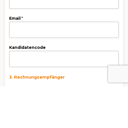
Email
*
Kandidatencode
3. Rechnungsempfänger
Art der Rechnungsstellung
*
Rechnung an die Privatperson
Rechnung an das Unternehmen