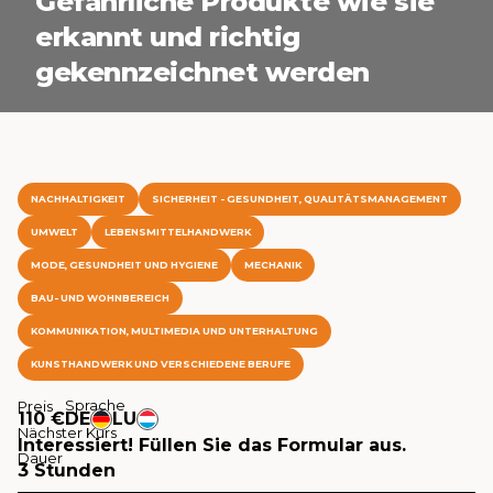
Gefährliche Produkte wie sie
erkannt und richtig
gekennzeichnet werden
NACHHALTIGKEIT
SICHERHEIT - GESUNDHEIT, QUALITÄTSMANAGEMENT
UMWELT
LEBENSMITTELHANDWERK
MODE, GESUNDHEIT UND HYGIENE
MECHANIK
BAU- UND WOHNBEREICH
KOMMUNIKATION, MULTIMEDIA UND UNTERHALTUNG
KUNSTHANDWERK UND VERSCHIEDENE BERUFE
Sprache
Preis
110 €
DE
LU
Nächster Kurs
Interessiert! Füllen Sie das Formular aus.
Dauer
3 Stunden