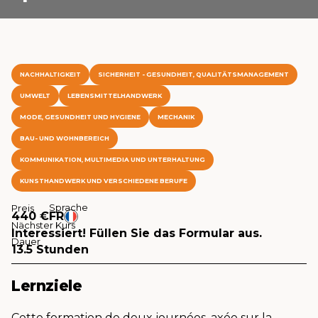
NACHHALTIGKEIT
SICHERHEIT - GESUNDHEIT, QUALITÄTSMANAGEMENT
UMWELT
LEBENSMITTELHANDWERK
MODE, GESUNDHEIT UND HYGIENE
MECHANIK
BAU- UND WOHNBEREICH
KOMMUNIKATION, MULTIMEDIA UND UNTERHALTUNG
KUNSTHANDWERK UND VERSCHIEDENE BERUFE
Sprache
Preis
440 €
FR
Nächster Kurs
Interessiert! Füllen Sie das Formular aus.
Dauer
13.5 Stunden
Lernziele
Cette formation de deux journées, axée sur la