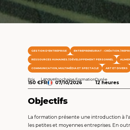
GESTION D'ENTREPRISE
ENTREPRENEURIAT - CRÉATION / REPR
RESSOURCES HUMAINES / DÉVELOPPEMENT PERSONNEL
ALIME
COMMUNICATION, MULTIMÉDIA ET SPECTACLE
ART ET DIVERS
Langue
Prix
Prochaine Formation
Durée
150 €
FR
07/10/2026
12 heures
Objectifs
La formation présente une introduction à l'a
les petites et moyennes entreprises. En outre