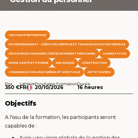
GESTION D'ENTREPRISE
ENTREPRENEURIAT - CRÉATION / REPRISE ET TRANSMISSION D'ENTREPRISE
RESSOURCES HUMAINES / DÉVELOPPEMENT PERSONNEL
ALIMENTATION
MODE, SANTÉ ET HYGIÈNE
MÉCANIQUE
CONSTRUCTION
COMMUNICATION, MULTIMÉDIA ET SPECTACLE
ART ET DIVERS
Langue
Prix
Prochaine Formation
Durée
350 €
FR
20/10/2026
16 heures
Objectifs
A l'issu de la formation, les participants seront
capables de :
Avoir une vision globale de la gestion des