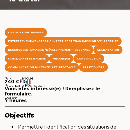
GESTION D'ENTREPRISE
ENTREPRENEURIAT - CRÉATION / REPRISE ET TRANSMISSION D'ENTREPRISE
RESSOURCES HUMAINES / DÉVELOPPEMENT PERSONNEL
ALIMENTATION
MODE, SANTÉ ET HYGIÈNE
MÉCANIQUE
CONSTRUCTION
COMMUNICATION, MULTIMÉDIA ET SPECTACLE
ART ET DIVERS
Langue
Prix
240 €
FR
Prochaine Formation
Vous êtes intéressé(e) ! Remplissez le
formulaire.
Durée
7 heures
Objectifs
Permettre l'identification des situations de