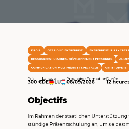
DROIT
GESTION D'ENTREPRISE
ENTREPRENEURIAT - CRÉAT
RESSOURCES HUMAINES / DÉVELOPPEMENT PERSONNEL
ALIME
COMMUNICATION, MULTIMÉDIA ET SPECTACLE
ART ET DIVERS
Langue
Prix
Prochaine Formation
Durée
300 €
DE
LU
08/09/2026
12 heure
Objectifs
Im Rahmen der staatlichen Unterstützung f
stündige Präsenzschulung an, um sie bestm