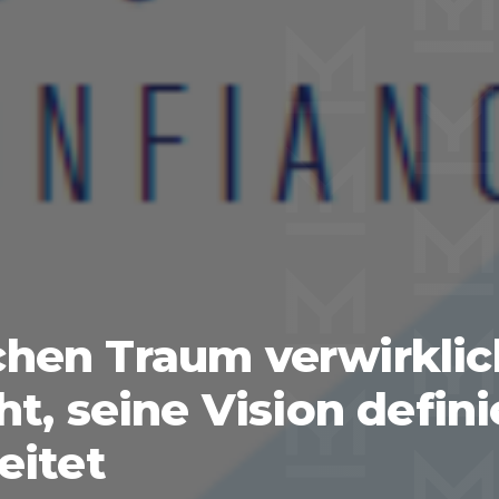
hen Traum verwirkli
t, seine Vision defini
eitet