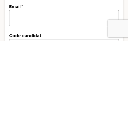
Email
*
Code candidat
3. Type de facturation
Type de facturation
*
Facturation Privé
Facturation Entreprise
Nom de l'entreprise