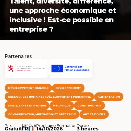
Talent, diversité, différence,
une approche économique et
inclusive ! Est-ce possible en
entreprise ?
Partenaires
DÉVELOPPEMENT DURABLE
ENVIRONNEMENT
RESSOURCES HUMAINES / DÉVELOPPEMENT PERSONNEL
ALIMENTATION
MODE, SANTÉ ET HYGIÈNE
MÉCANIQUE
CONSTRUCTION
COMMUNICATION, MULTIMÉDIA ET SPECTACLE
ART ET DIVERS
Langue
Prix
Prochaine Formation
Durée
Gratuit
FR
14/10/2026
3 heures