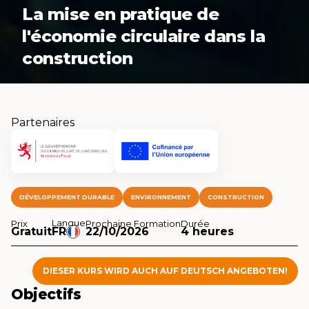
La mise en pratique de
l'économie circulaire dans la
construction
Partenaires
DÉVELOPPEMENT DURABLE
ENVIRONNEMENT
CONSTRUCTION
Langue
Prix
Prochaine Formation
Durée
Gratuit
FR
22/10/2026
4 heures
DIESER KURS WIRD AUCH AUF DEUTSCH ANGEBOTEN!
Objectifs