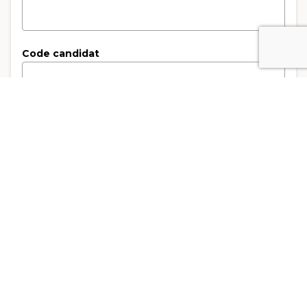
Code candidat
3. Type de facturation
Type de facturation
*
Facturation Privé
Facturation Entreprise
Nom de l'entreprise