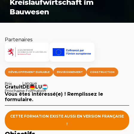
Kreislaufwirtschaft im
Bauwesen
Partenaires
DÉVELOPPEMENT DURABLE
ENVIRONNEMENT
CONSTRUCTION
Langue
Prix
Gratuit
DE
LU
Prochaine Formation
Vous êtes intéressé(e) ! Remplissez le
formulaire.
CETTE FORMATION EXISTE AUSSI EN VERSION FRANÇAISE
!