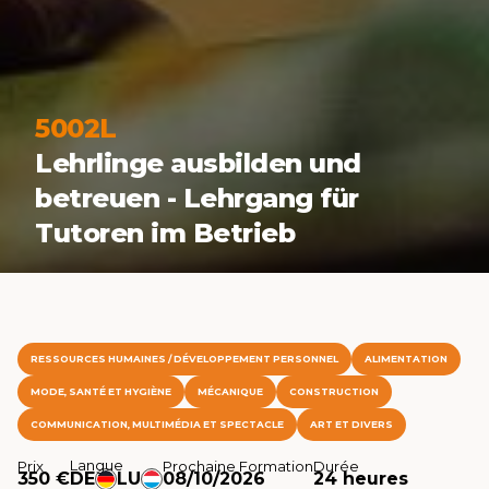
5002L
Lehrlinge ausbilden und
betreuen - Lehrgang für
Tutoren im Betrieb
RESSOURCES HUMAINES / DÉVELOPPEMENT PERSONNEL
ALIMENTATION
MODE, SANTÉ ET HYGIÈNE
MÉCANIQUE
CONSTRUCTION
COMMUNICATION, MULTIMÉDIA ET SPECTACLE
ART ET DIVERS
Langue
Prix
Prochaine Formation
Durée
350 €
DE
LU
08/10/2026
24 heures