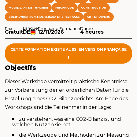
MODE, SANTÉ ET HYGIÈNE
MÉCANIQUE
CONSTRUCTION
COMMUNICATION, MULTIMÉDIA ET SPECTACLE
ART ET DIVERS
Langue
Prix
Prochaine Formation
Durée
Gratuit
DE
12/11/2026
4 heures
CETTE FORMATION EXISTE AUSSI EN VERSION FRANÇAISE
!
Objectifs
Dieser Workshop vermittelt praktische Kenntnisse
zur Vorbereitung der erforderlichen Daten für die
Erstellung eines CO2-Bilanzberichts. Am Ende des
Workshops sind die Teilnehmer in der Lage:
zu verstehen, was eine CO2-Bilanz ist und
welchen Nutzen sie hat;
die Werkzeuge und Methoden zur Messung