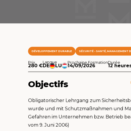
DÉVELOPPEMENT DURABLE
SÉCURITÉ - SANTÉ, MANAGEMENT D
Langue
Prix
Prochaine Formation
Durée
280 €
DE
LU
14/09/2026
12 heure
Objectifs
Obligatorischer Lehrgang zum Sicherheits
wurde und mit Schutzmaßnahmen und Ma
Gefahren im Unternehmen bzw. Betrieb be
vom 9. Juni 2006)