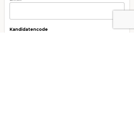
Kandidatencode
3. Rechnungsempfänger
Art der Rechnungsstellung
*
Rechnung an die Privatperson
Rechnung an das Unternehmen
Name des Unternehmens