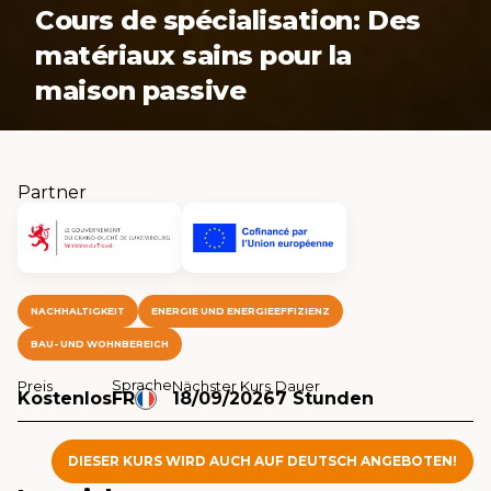
Cours de spécialisation: Des
matériaux sains pour la
maison passive
Partner
NACHHALTIGKEIT
ENERGIE UND ENERGIEEFFIZIENZ
BAU- UND WOHNBEREICH
Sprache
Preis
Nächster Kurs
Dauer
Kostenlos
FR
18/09/2026
7 Stunden
DIESER KURS WIRD AUCH AUF DEUTSCH ANGEBOTEN!