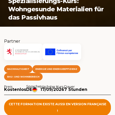
Spezialisierungs-Kurs:
Wohngesunde Materialien für
das Passivhaus
Partner
NACHHALTIGKEIT
ENERGIE UND ENERGIEEFFIZIENZ
BAU- UND WOHNBEREICH
Sprache
Preis
Nächster Kurs
Dauer
Kostenlos
DE
17/09/2026
7 Stunden
CETTE FORMATION EXISTE AUSSI EN VERSION FRANÇAISE
!