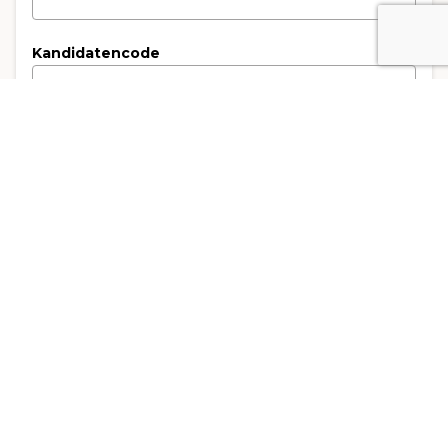
Kandidatencode
3. Rechnungsempfänger
Art der Rechnungsstellung
*
Rechnung an die Privatperson
Rechnung an das Unternehmen
Name des Unternehmens