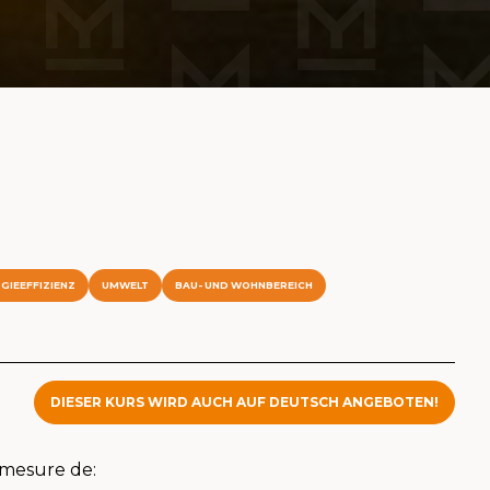
GIEEFFIZIENZ
UMWELT
BAU- UND WOHNBEREICH
DIESER KURS WIRD AUCH AUF DEUTSCH ANGEBOTEN!
n mesure de: