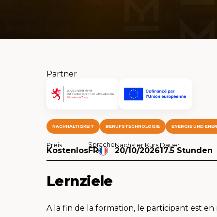
Partner
NACHHALTIGKEIT
BERUFSTECHNOLOGIE
ENERGIE UND ENER
Sprache
Preis
Nächster Kurs
Dauer
Kostenlos
FR
20/10/2026
17.5 Stunden
Lernziele
A la fin de la formation, le participant est e