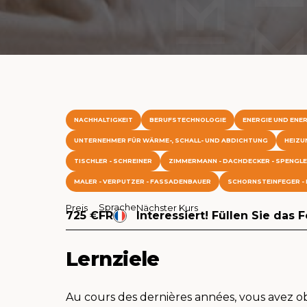
NACHHALTIGKEIT
BERUFSTECHNOLOGIE
ENERGIE UND ENER
UNTERNEHMER FÜR WÄRME-, SCHALL- UND ABDICHTUNG
HEIZU
TISCHLER - SCHREINER
ZIMMERMANN - DACHDECKER - SPENGL
MALER - VERPUTZER - FASSADENBAUER
SCHORNSTEINFEGER - 
Sprache
Preis
Nächster Kurs
725 €
FR
Interessiert! Füllen Sie das 
Lernziele
Au cours des dernières années, vous avez obt