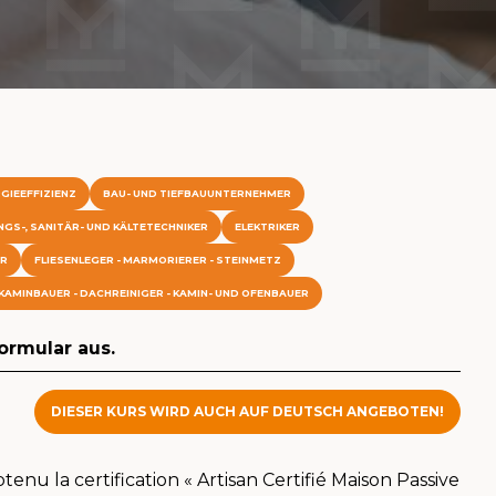
GIEEFFIZIENZ
BAU- UND TIEFBAUUNTERNEHMER
NGS-, SANITÄR- UND KÄLTETECHNIKER
ELEKTRIKER
ER
FLIESENLEGER - MARMORIERER - STEINMETZ
KAMINBAUER - DACHREINIGER - KAMIN- UND OFENBAUER
Formular aus.
DIESER KURS WIRD AUCH AUF DEUTSCH ANGEBOTEN!
enu la certification « Artisan Certifié Maison Passive