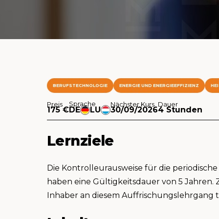
BERUFSTECHNOLOGIE
ENERGIE UND ENERGIEEFFIZIENZ
HE
Sprache
Preis
Nächster Kurs
Dauer
175 €
DE
LU
30/09/2026
4 Stunden
Lernziele
Die Kontrolleurausweise für die periodisc
haben eine Gültigkeitsdauer von 5 Jahren.
Inhaber an diesem Auffrischungslehrgang 