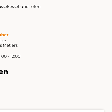
assekessel und -öfen
mber
ätze
 Métiers
:00 - 12:00
den