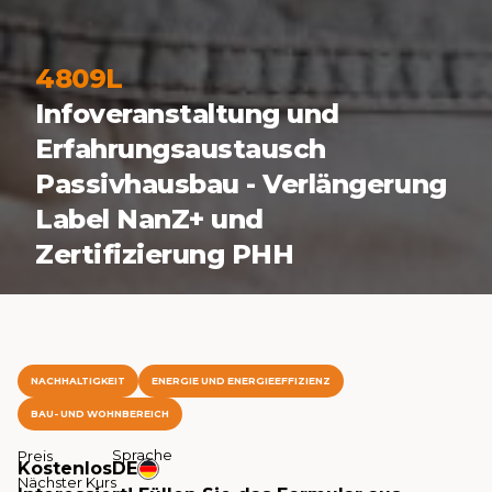
4809L
Infoveranstaltung und
Erfahrungsaustausch
Passivhausbau - Verlängerung
Label NanZ+ und
Zertifizierung PHH
NACHHALTIGKEIT
ENERGIE UND ENERGIEEFFIZIENZ
BAU- UND WOHNBEREICH
Sprache
Preis
Kostenlos
DE
Nächster Kurs