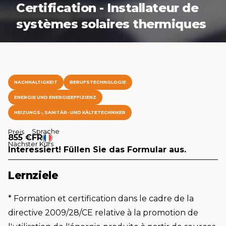
Certification - Installateur de
systèmes solaires thermiques
NACHHALTIGKEIT
BERUFSTECHNOLOGIE
ENERGIE UND ENERGIEEFFIZIENZ
HEIZUNGS-, SANITÄR- UND KÄLTETECHNIKER
Sprache
Preis
855 €
FR
Nächster Kurs
Interessiert! Füllen Sie das Formular aus.
Lernziele
* Formation et certification dans le cadre de la
directive 2009/28/CE relative à la promotion de