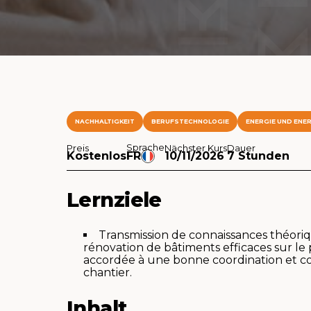
NACHHALTIGKEIT
BERUFSTECHNOLOGIE
ENERGIE UND ENER
Sprache
Preis
Nächster Kurs
Dauer
Kostenlos
FR
10/11/2026
7 Stunden
Lernziele
Transmission de connaissances théoriqu
rénovation de bâtiments efficaces sur le
accordée à une bonne coordination et coo
chantier.
Inhalt