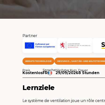
Partner
BERUFSTECHNOLOGIE
HEIZUNGS-, SANITÄR- UND KÄLTETECHNI
Sprache
Preis
Nächster Kurs
Dauer
Kostenlos
FR
29/09/2026
8 Stunden
Lernziele
Le système de ventilation joue un rôle central