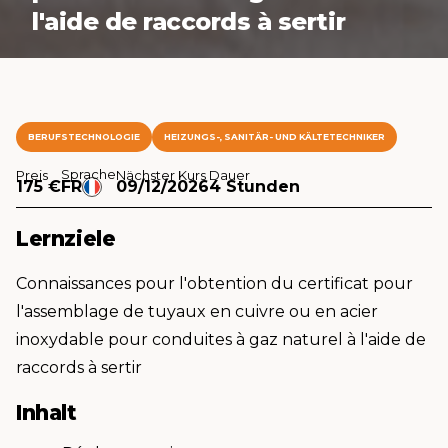
l'aide de raccords à sertir
BERUFSTECHNOLOGIE
HEIZUNGS-, SANITÄR- UND KÄLTETECHNIKER
Sprache
Preis
Nächster Kurs
Dauer
175 €
FR
09/12/2026
4 Stunden
Lernziele
Connaissances pour l'obtention du certificat pour
l'assemblage de tuyaux en cuivre ou en acier
inoxydable pour conduites à gaz naturel à l'aide de
raccords à sertir
Inhalt