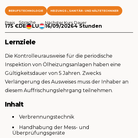
BERUFSTECHNOLOGIE
HEIZUNGS-, SANITÄR- UND KÄLTETECHNIKER
Sprache
Preis
Nächster Kurs
Dauer
175 €
DE
LU
16/09/2026
4 Stunden
Lernziele
Die Kontrolleurausweise für die periodische
Inspektion von Ölheizungsanlagen haben eine
Gültigkeitsdauer von 5 Jahren. Zwecks
Verlängerung des Ausweises muss der Inhaber an
diesem Auffrischungslehrgang teilnehmen.
Inhalt
Verbrennungstechnik
Handhabung der Mess- und
Überprüfungsgeräte