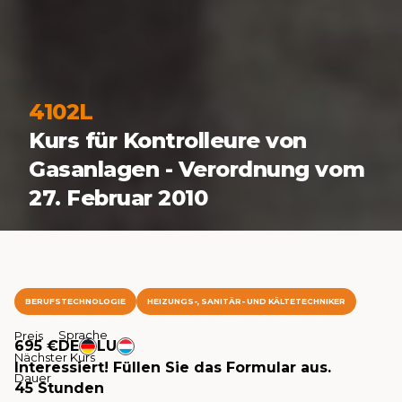
4102L
Kurs für Kontrolleure von
Gasanlagen - Verordnung vom
27. Februar 2010
BERUFSTECHNOLOGIE
HEIZUNGS-, SANITÄR- UND KÄLTETECHNIKER
Sprache
Preis
695 €
DE
LU
Nächster Kurs
Interessiert! Füllen Sie das Formular aus.
Dauer
45 Stunden