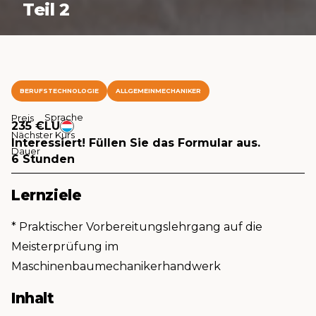
Teil 2
BERUFSTECHNOLOGIE
ALLGEMEINMECHANIKER
Sprache
Preis
235 €
LU
Nächster Kurs
Interessiert! Füllen Sie das Formular aus.
Dauer
6 Stunden
Lernziele
* Praktischer Vorbereitungslehrgang auf die
Meisterprüfung im
Maschinenbaumechanikerhandwerk
Inhalt