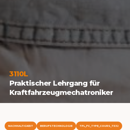
3110L
Praktischer Lehrgang für
Kraftfahrzeugmechatroniker
NACHHALTIGKEIT
BERUFSTECHNOLOGIE
TPL_FC_TYPE_COURS_T532