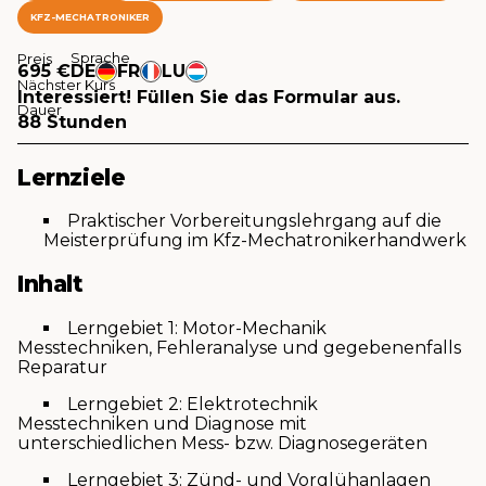
KFZ-MECHATRONIKER
Sprache
Preis
695 €
DE
FR
LU
Nächster Kurs
Interessiert! Füllen Sie das Formular aus.
Dauer
88 Stunden
Lernziele
Praktischer Vorbereitungslehrgang auf die
Meisterprüfung im Kfz-Mechatronikerhandwerk
Inhalt
Lerngebiet 1: Motor-Mechanik
Messtechniken, Fehleranalyse und gegebenenfalls
Reparatur
Lerngebiet 2: Elektrotechnik
Messtechniken und Diagnose mit
unterschiedlichen Mess- bzw. Diagnosegeräten
Lerngebiet 3: Zünd- und Vorglühanlagen