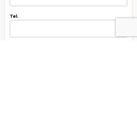
Tel.
Mobiltelefon
Email
*
Kandidatencode