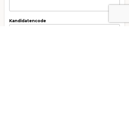
Kandidatencode
3. Rechnungsempfänger
Art der Rechnungsstellung
*
Rechnung an die Privatperson
Rechnung an das Unternehmen
Name des Unternehmens