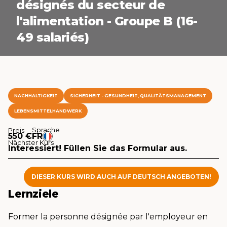
désignés du secteur de
l'alimentation - Groupe B (16-
49 salariés)
NACHHALTIGKEIT
SICHERHEIT - GESUNDHEIT, QUALITÄTSMANAGEMENT
LEBENSMITTELHANDWERK
Sprache
Preis
550 €
FR
Nächster Kurs
Interessiert! Füllen Sie das Formular aus.
DIESER KURS WIRD AUCH AUF DEUTSCH ANGEBOTEN!
Lernziele
Former la personne désignée par l'employeur en