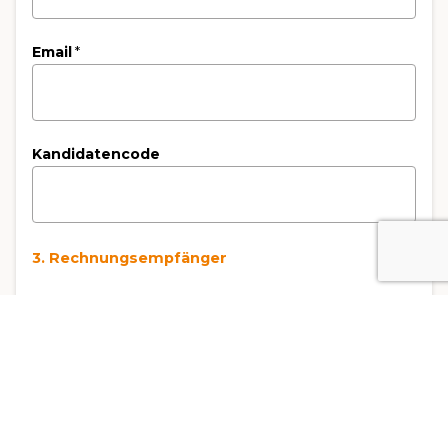
Email
*
Kandidatencode
3. Rechnungsempfänger
Art der Rechnungsstellung
*
Rechnung an die Privatperson
Rechnung an das Unternehmen