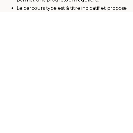
Le parcours type est à titre indicatif et propose
une bonne répartition du nombre d’heures
allouées aux études.
Le candidat est libre de constituer son
parcours suivant son rythme (en respectant la
durée maximale de 6 ans).
Pour de plus amples informations sur les
différents parcours types spécifiques aux
domaines d'activité, veuillez consulter
nos fiches d’information
.
INFOBOX