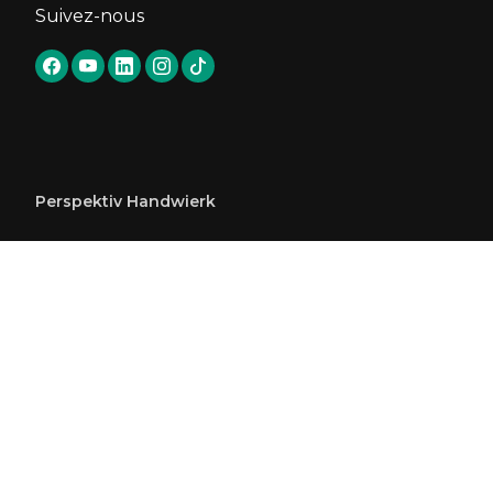
Suivez-nous
Perspektiv Handwierk
Apprentissage
Brevet de Maîtrise
Formation continue
Métiers et formations
People@work