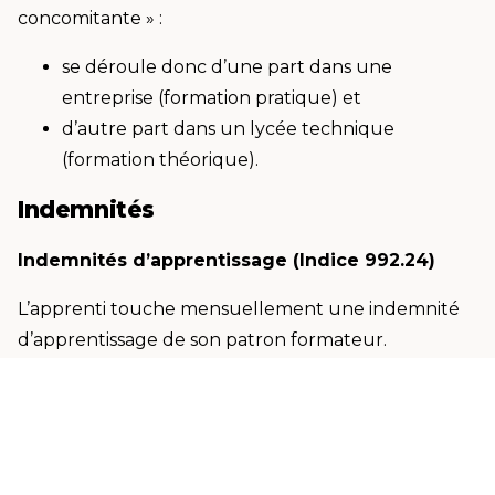
concomitante » :
se déroule donc d’une part dans une
entreprise (formation pratique) et
d’autre part dans un lycée technique
(formation théorique).
Indemnités
Indemnités d’apprentissage (Indice 992.24)
L’apprenti touche mensuellement une indemnité
d’apprentissage de son patron formateur.
Règlement grand-ducal du 15 juillet 2024
déterminant les professions et métiers dans le
cadre de la formation professionnelle;
fixant les indemnités d’apprentissage dans les