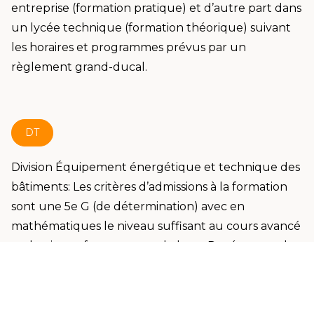
entreprise (formation pratique) et d’autre part dans
un lycée technique (formation théorique) suivant
les horaires et programmes prévus par un
règlement grand-ducal.
DT
Division Équipement énergétique et technique des
bâtiments: Les critères d’admissions à la formation
sont une 5e G (de détermination) avec en
mathématiques le niveau suffisant au cours avancé
ou le niveau fort au cours de base. Durée normale
de 4 ans à caractère technique et orienté vers la
pratique professionnelle. Cette formation sera
principalement organisée sous contrat de stage.