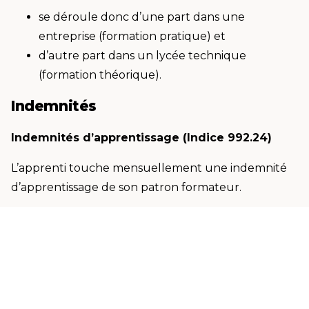
se déroule donc d’une part dans une
entreprise (formation pratique) et
d’autre part dans un lycée technique
(formation théorique).
Indemnités
Indemnités d’apprentissage (Indice 992.24)
L’apprenti touche mensuellement une indemnité
d’apprentissage de son patron formateur.
Règlement grand-ducal du 15 juillet 2024
déterminant les professions et métiers dans le
cadre de la formation professionnelle;
fixant les indemnités d’apprentissage dans les
secteurs de l’artisanat, du commerce, de