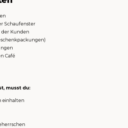
ren
er Schaufenster
g der Kunden
Geschenkpackungen)
ungen
n Café
t, musst du:
n einhalten
beherrschen